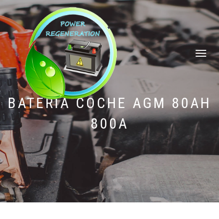
CAMBIAR
NAVEGAC
BATERÍA COCHE AGM 80AH
800A