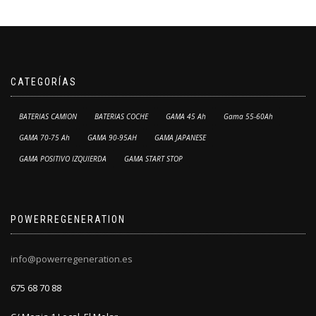
CATEGORÍAS
BATERIAS CAMION
BATERIAS COCHE
GAMA 45 Ah
Gama 55-60Ah
GAMA 70-75 Ah
GAMA 90-95AH
GAMA JAPANESE
GAMA POSITIVO IZQUIERDA
GAMA START STOP
POWERREGENERATION
info@powerregeneration.es
675 68 70 88