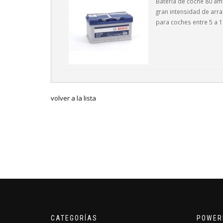
Batería de coche 80 am
gran intensidad de ar
para coches entre 5 a 
volver a la lista
CATEGORÍAS
POWER