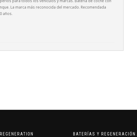
perios para todos los vehículos y marcas. Batería de coche con
ranque. La marca más reconocida del mercado. Recomendada
10 años.
REGENERATION
BATERÍAS Y REGENERACIÓN.