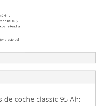
 máxima
vida útil muy
 coche
tendrá
or precio del
s de coche classic 95 Ah: