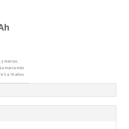
4Ah
s y marcas
.
La marca más
 5 a 10 años.