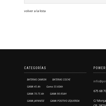
volver a la lista
CATEGORÍAS
POWER
BATERIAS CAMION
BATERIAS COCHE
info@po
GAMA 45 Ah
Gama 55-60Ah
675 68 7
GAMA 70-75 Ah
GAMA 90-95AH
C/ Monja 
GAMA JAPANESE
GAMA POSITIVO IZQUIERDA
CP. 2871