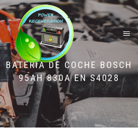
CAMBIAR
NAVEGAC
BATERÍA DE COCHE BOSCH
95AH 830A EN S4028