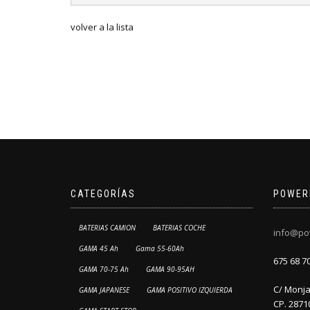
volver a la lista
CATEGORÍAS
POWER
BATERIAS CAMION
BATERIAS COCHE
info@po
GAMA 45 Ah
Gama 55-60Ah
675 68 7
GAMA 70-75 Ah
GAMA 90-95AH
C/ Monja 
GAMA JAPANESE
GAMA POSITIVO IZQUIERDA
CP. 2871