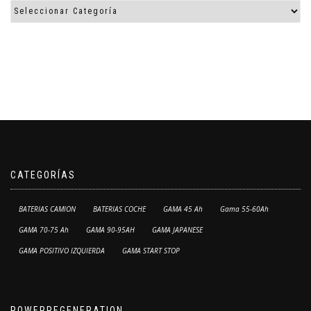
CATEGORÍAS
BATERIAS CAMION
BATERIAS COCHE
GAMA 45 Ah
Gama 55-60Ah
GAMA 70-75 Ah
GAMA 90-95AH
GAMA JAPANESE
GAMA POSITIVO IZQUIERDA
GAMA START STOP
POWERREGENERATION