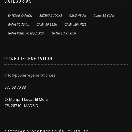
CATEGORÍAS
BATERIAS CAMION
BATERIAS COCHE
GAMA 45 Ah
Gama 55-60Ah
GAMA 70-75 Ah
GAMA 90-95AH
GAMA JAPANESE
GAMA POSITIVO IZQUIERDA
GAMA START STOP
POWERREGENERATION
info@powerregeneration.es
675 68 70 88
C/ Monja 1 Local. El Molar
CP. 28710 - MADRID