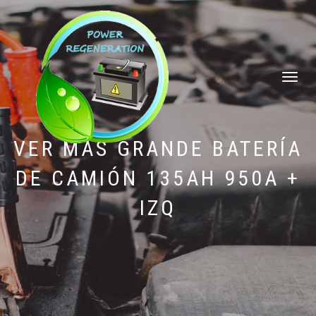
CAMBIAR
NAVEGAC
VER MÁS GRANDE BATERÍA
DE CAMIÓN 135AH 950A +
IZQ