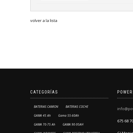
volver a la lista
CATEGORÍAS
POWER
BATERIAS CAMION
BATERIAS COCHE
info@po
GAMA 45 Ah
Gama 55-60Ah
675 68 7
GAMA 70-75 Ah
GAMA 90-95AH
C/ Monja 