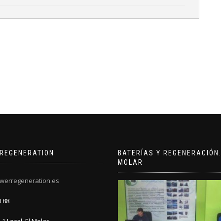
REGENERATION
BATERÍAS Y REGENERACIÓN.
MOLAR
werregeneration.es
0 88
1 Local. El Molar