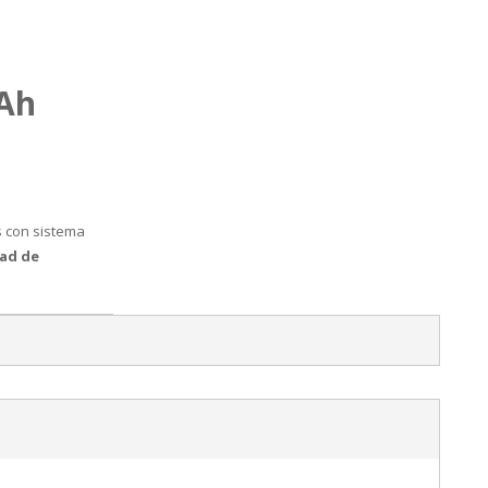
5Ah
s con sistema
dad de